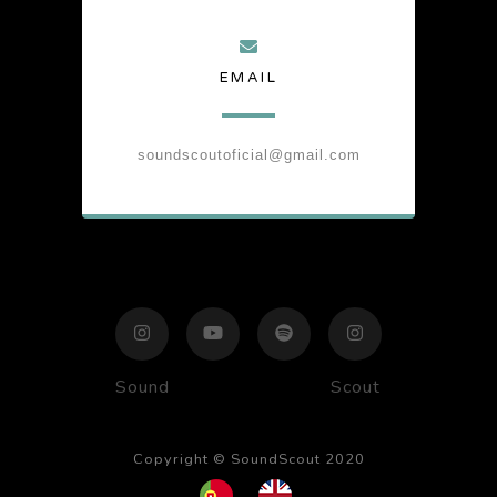
EMAIL
soundscoutoficial@gmail.com
Sound
Scout
Copyright © SoundScout 2020